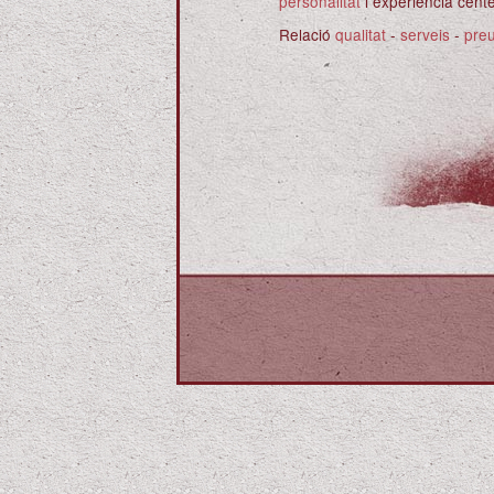
personalitat
i experiència cente
Relació
qualitat
-
serveis
-
pre