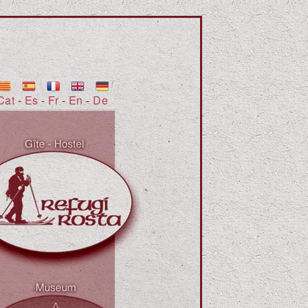
Cat
-
Es
-
Fr
-
En
-
De