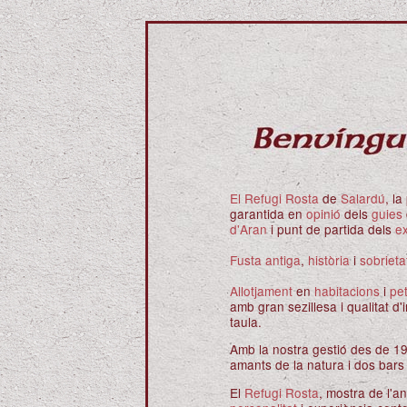
El Refugi Rosta
de
Salardú
, l
garantida en
opinió
dels
guies
d'Aran
i punt de partida dels
ex
Fusta antiga
,
història
i
sobrieta
Allotjament
en
habitacions
i
pet
amb gran sezillesa i qualitat d
taula.
Amb la nostra gestió des de 1
amants de la natura i dos bar
El
Refugi Rosta
, mostra de l'a