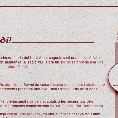
a primera fonda del
Naut Aran,
segueix sent una
direcció
fiable i
de muntanya. Al segle XIX ja era un
lloc de referència
a la
Vall
ploradors Pirineistes
.
t
.
its dormitoris
. Servei de cuina
d'esmorzars sopars i pícnics
que
'ingredients presenta una exquisida i simple visió de la bona
979, oferim amplis
serveis
adaptats a les necessitats dels
s amb productes complementaris (
Bar Estanc
i
Bar Delicatesen
).
ntiga
construcció aranesa
, és una autèntica casa-museu amb