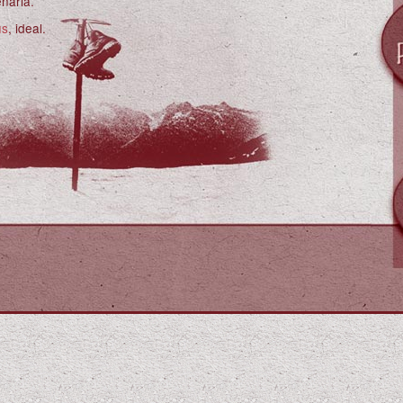
nària.
us
, ideal.